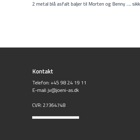
2 metal blå asfalt baljer til Morten og Benny …. sikk
Kontakt
Telefon:
+45 98 24 19 11
E-mail: ​
jv@joeni-as.dk
CVR: 27364748