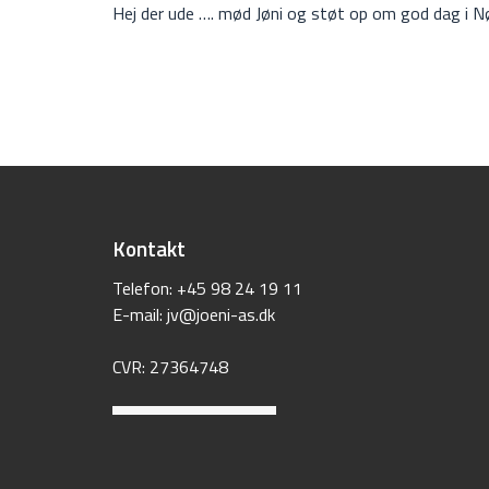
Hej der ude …. mød Jøni og støt op om god dag i N
Kontakt
Telefon:
+45 98 24 19 11
E-mail: ​
jv@joeni-as.dk
CVR: 27364748