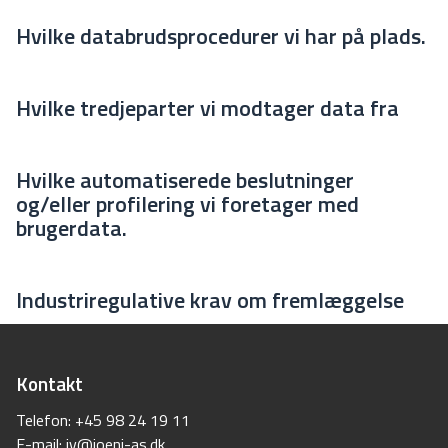
Hvilke databrudsprocedurer vi har på plads.
Hvilke tredjeparter vi modtager data fra
Hvilke automatiserede beslutninger
og/eller profilering vi foretager med
brugerdata.
Industriregulative krav om fremlæggelse
Kontakt
Telefon:
+45 98 24 19 11
E-mail: ​
jv@joeni-as.dk